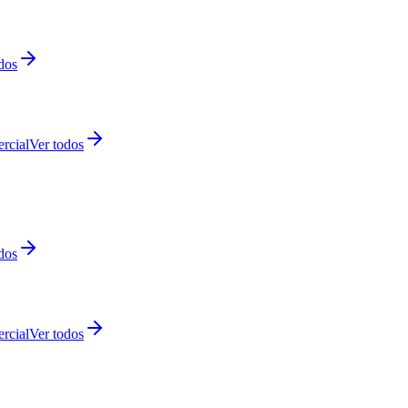
dos
rcial
Ver todos
dos
rcial
Ver todos