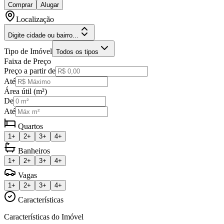
Comprar
Alugar
Localização
Digite cidade ou bairro...
Tipo de Imóvel
Todos os tipos
Faixa de Preço
Preço a partir de
Até
Área útil (m²)
De
Até
Quartos
1+
2+
3+
4+
Banheiros
1+
2+
3+
4+
Vagas
1+
2+
3+
4+
Características
Características do Imóvel