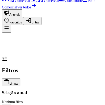
Sala Comercial
Casa Comercial
Consultório
Ponto
Comercial
Ver todos
Anuncie
Favoritos
Entrar
Filtros
Limpar
Seleção atual
Nenhum filtro