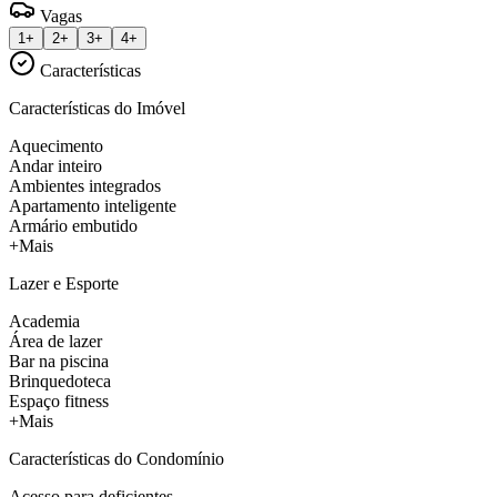
Vagas
1+
2+
3+
4+
Características
Características do Imóvel
Aquecimento
Andar inteiro
Ambientes integrados
Apartamento inteligente
Armário embutido
+Mais
Lazer e Esporte
Academia
Área de lazer
Bar na piscina
Brinquedoteca
Espaço fitness
+Mais
Características do Condomínio
Acesso para deficientes