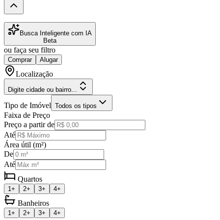
Busca Inteligente com IA
Beta
ou faça seu filtro
Comprar
Alugar
Localização
Digite cidade ou bairro...
Tipo de Imóvel
Todos os tipos
Faixa de Preço
Preço a partir de
Até
Área útil (m²)
De
Até
Quartos
1+
2+
3+
4+
Banheiros
1+
2+
3+
4+