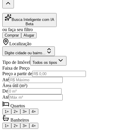
Busca Inteligente com IA
Beta
ou faça seu filtro
Comprar
Alugar
Localização
Digite cidade ou bairro...
Tipo de Imóvel
Todos os tipos
Faixa de Preço
Preço a partir de
Até
Área útil (m²)
De
Até
Quartos
1+
2+
3+
4+
Banheiros
1+
2+
3+
4+