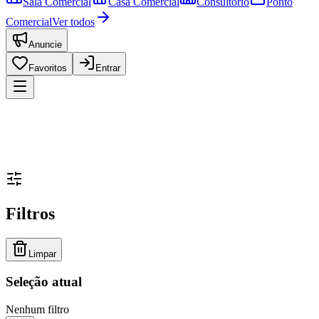
Sala Comercial
Casa Comercial
Consultório
Ponto
Comercial
Ver todos
Anuncie
Favoritos
Entrar
Filtros
Limpar
Seleção atual
Nenhum filtro