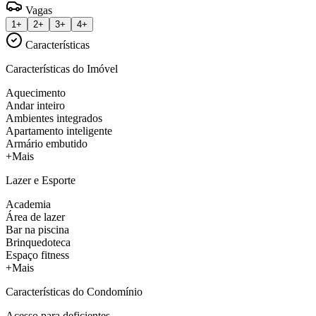
Vagas
1+
2+
3+
4+
Características
Características do Imóvel
Aquecimento
Andar inteiro
Ambientes integrados
Apartamento inteligente
Armário embutido
+Mais
Lazer e Esporte
Academia
Área de lazer
Bar na piscina
Brinquedoteca
Espaço fitness
+Mais
Características do Condomínio
Acesso para deficientes