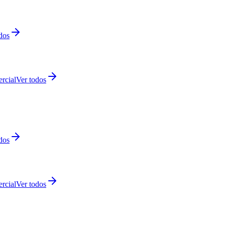
dos
rcial
Ver todos
dos
rcial
Ver todos