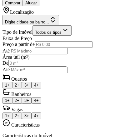
Comprar
Alugar
Localização
Digite cidade ou bairro...
Tipo de Imóvel
Todos os tipos
Faixa de Preço
Preço a partir de
Até
Área útil (m²)
De
Até
Quartos
1+
2+
3+
4+
Banheiros
1+
2+
3+
4+
Vagas
1+
2+
3+
4+
Características
Características do Imóvel