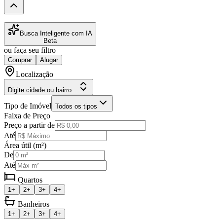
Busca Inteligente com IA
Beta
ou faça seu filtro
Comprar
Alugar
Localização
Digite cidade ou bairro...
Tipo de Imóvel
Todos os tipos
Faixa de Preço
Preço a partir de
Até
Área útil (m²)
De
Até
Quartos
1+
2+
3+
4+
Banheiros
1+
2+
3+
4+