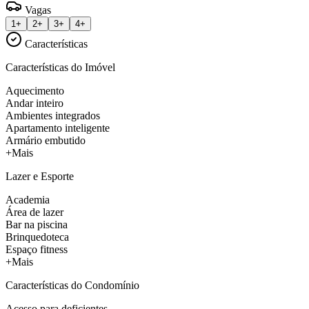
Vagas
1+
2+
3+
4+
Características
Características do Imóvel
Aquecimento
Andar inteiro
Ambientes integrados
Apartamento inteligente
Armário embutido
+Mais
Lazer e Esporte
Academia
Área de lazer
Bar na piscina
Brinquedoteca
Espaço fitness
+Mais
Características do Condomínio
Acesso para deficientes