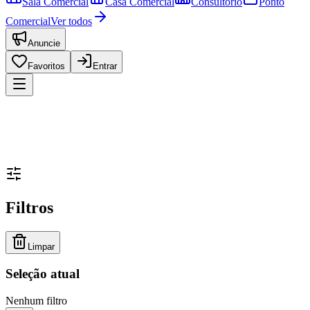
Sala Comercial
Casa Comercial
Consultório
Ponto
Comercial
Ver todos
Anuncie
Favoritos
Entrar
Filtros
Limpar
Seleção atual
Nenhum filtro