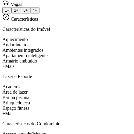
Vagas
1+
2+
3+
4+
Características
Características do Imóvel
Aquecimento
Andar inteiro
Ambientes integrados
Apartamento inteligente
Armário embutido
+Mais
Lazer e Esporte
Academia
Área de lazer
Bar na piscina
Brinquedoteca
Espaço fitness
+Mais
Características do Condomínio
Acesso para deficientes