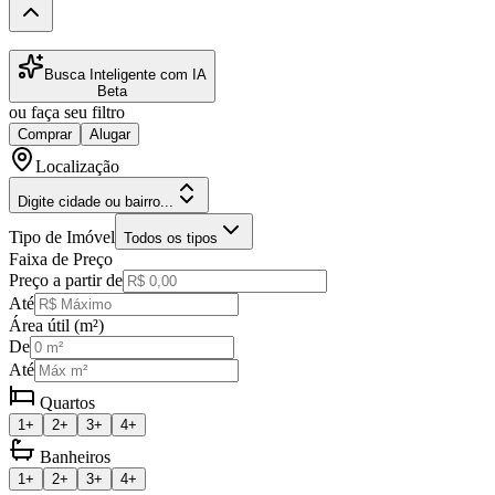
Busca Inteligente com IA
Beta
ou faça seu filtro
Comprar
Alugar
Localização
Digite cidade ou bairro...
Tipo de Imóvel
Todos os tipos
Faixa de Preço
Preço a partir de
Até
Área útil (m²)
De
Até
Quartos
1+
2+
3+
4+
Banheiros
1+
2+
3+
4+