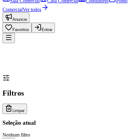
Sala Comercial
Casa Comercial
Consultório
Ponto
Comercial
Ver todos
Anuncie
Favoritos
Entrar
Filtros
Limpar
Seleção atual
Nenhum filtro