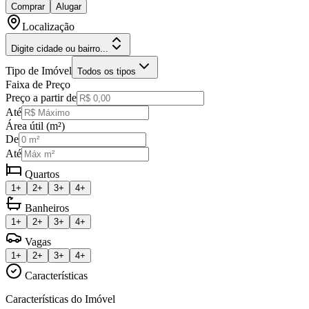
Comprar
Alugar
Localização
Digite cidade ou bairro...
Tipo de Imóvel
Todos os tipos
Faixa de Preço
Preço a partir de
Até
Área útil (m²)
De
Até
Quartos
1+
2+
3+
4+
Banheiros
1+
2+
3+
4+
Vagas
1+
2+
3+
4+
Características
Características do Imóvel