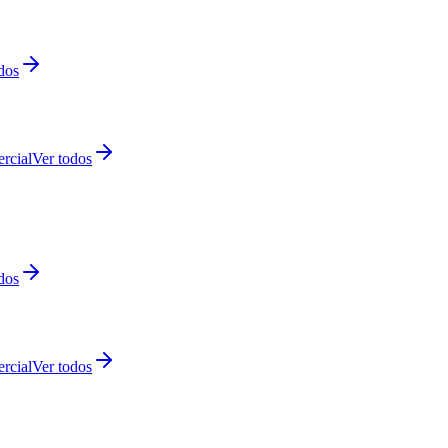
dos
rcial
Ver todos
dos
rcial
Ver todos