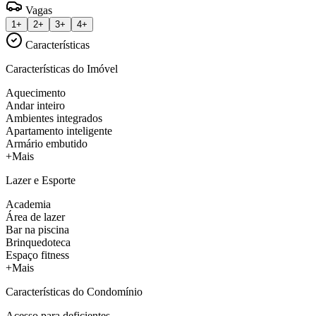
Vagas
1+
2+
3+
4+
Características
Características do Imóvel
Aquecimento
Andar inteiro
Ambientes integrados
Apartamento inteligente
Armário embutido
+Mais
Lazer e Esporte
Academia
Área de lazer
Bar na piscina
Brinquedoteca
Espaço fitness
+Mais
Características do Condomínio
Acesso para deficientes