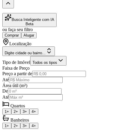
Busca Inteligente com IA
Beta
ou faça seu filtro
Comprar
Alugar
Localização
Digite cidade ou bairro...
Tipo de Imóvel
Todos os tipos
Faixa de Preço
Preço a partir de
Até
Área útil (m²)
De
Até
Quartos
1+
2+
3+
4+
Banheiros
1+
2+
3+
4+