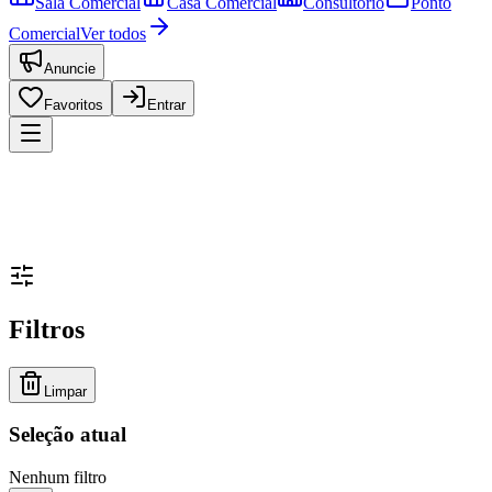
Sala Comercial
Casa Comercial
Consultório
Ponto
Comercial
Ver todos
Anuncie
Favoritos
Entrar
Filtros
Limpar
Seleção atual
Nenhum filtro