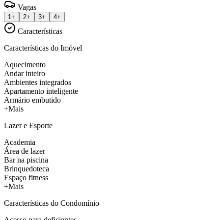
Vagas
1+
2+
3+
4+
Características
Características do Imóvel
Aquecimento
Andar inteiro
Ambientes integrados
Apartamento inteligente
Armário embutido
+Mais
Lazer e Esporte
Academia
Área de lazer
Bar na piscina
Brinquedoteca
Espaço fitness
+Mais
Características do Condomínio
Acesso para deficientes