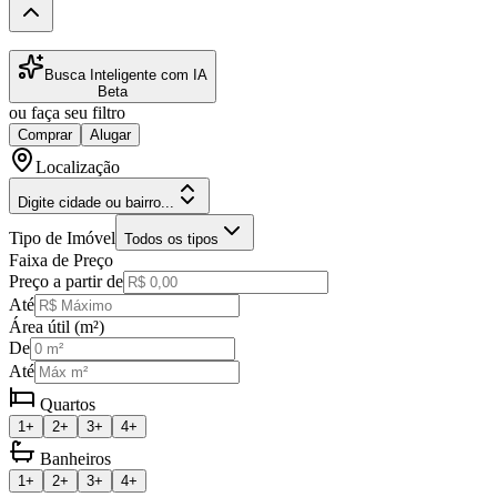
Busca Inteligente com IA
Beta
ou faça seu filtro
Comprar
Alugar
Localização
Digite cidade ou bairro...
Tipo de Imóvel
Todos os tipos
Faixa de Preço
Preço a partir de
Até
Área útil (m²)
De
Até
Quartos
1+
2+
3+
4+
Banheiros
1+
2+
3+
4+