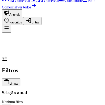
Sala Comercial
Casa Comercial
Consultório
Ponto
Comercial
Ver todos
Anuncie
Favoritos
Entrar
Filtros
Limpar
Seleção atual
Nenhum filtro