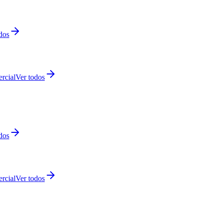
dos
rcial
Ver todos
dos
rcial
Ver todos