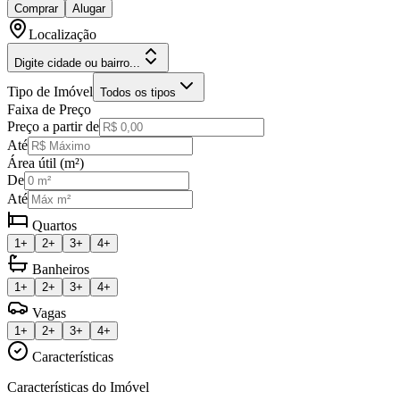
Comprar
Alugar
Localização
Digite cidade ou bairro...
Tipo de Imóvel
Todos os tipos
Faixa de Preço
Preço a partir de
Até
Área útil (m²)
De
Até
Quartos
1+
2+
3+
4+
Banheiros
1+
2+
3+
4+
Vagas
1+
2+
3+
4+
Características
Características do Imóvel