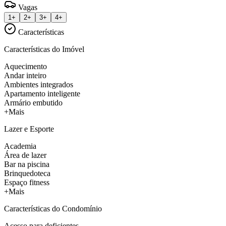
Vagas
1+
2+
3+
4+
Características
Características do Imóvel
Aquecimento
Andar inteiro
Ambientes integrados
Apartamento inteligente
Armário embutido
+Mais
Lazer e Esporte
Academia
Área de lazer
Bar na piscina
Brinquedoteca
Espaço fitness
+Mais
Características do Condomínio
Acesso para deficientes