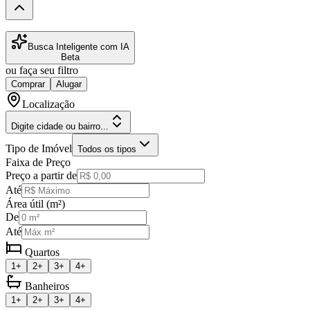
Busca Inteligente com IA
Beta
ou faça seu filtro
Comprar
Alugar
Localização
Digite cidade ou bairro...
Tipo de Imóvel
Todos os tipos
Faixa de Preço
Preço a partir de
Até
Área útil (m²)
De
Até
Quartos
1+
2+
3+
4+
Banheiros
1+
2+
3+
4+