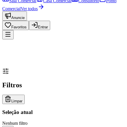
Sala Comercial
Casa Comercial
Consultório
Ponto
Comercial
Ver todos
Anuncie
Favoritos
Entrar
Filtros
Limpar
Seleção atual
Nenhum filtro