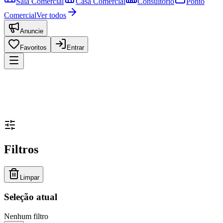
Sala Comercial
Casa Comercial
Consultório
Ponto
Comercial
Ver todos
Anuncie
Favoritos
Entrar
Filtros
Limpar
Seleção atual
Nenhum filtro