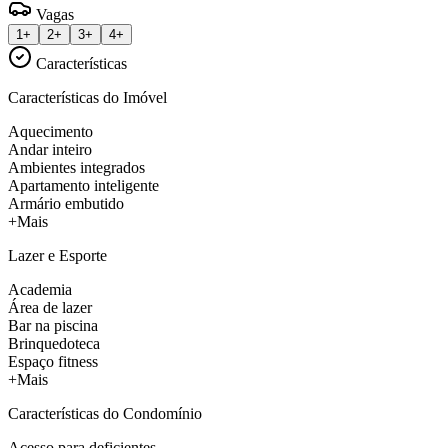
Vagas
1+
2+
3+
4+
Características
Características do Imóvel
Aquecimento
Andar inteiro
Ambientes integrados
Apartamento inteligente
Armário embutido
+Mais
Lazer e Esporte
Academia
Área de lazer
Bar na piscina
Brinquedoteca
Espaço fitness
+Mais
Características do Condomínio
Acesso para deficientes