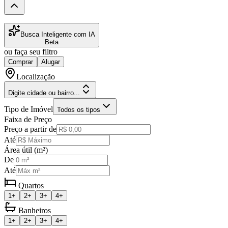
Busca Inteligente com IA
Beta
ou faça seu filtro
Comprar
Alugar
Localização
Digite cidade ou bairro...
Tipo de Imóvel
Todos os tipos
Faixa de Preço
Preço a partir de
Até
Área útil (m²)
De
Até
Quartos
1+
2+
3+
4+
Banheiros
1+
2+
3+
4+