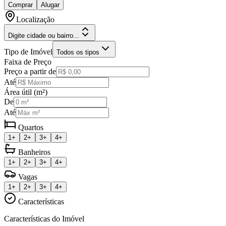
Comprar
Alugar
Localização
Digite cidade ou bairro...
Tipo de Imóvel
Todos os tipos
Faixa de Preço
Preço a partir de
Até
Área útil (m²)
De
Até
Quartos
1+
2+
3+
4+
Banheiros
1+
2+
3+
4+
Vagas
1+
2+
3+
4+
Características
Características do Imóvel