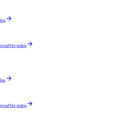
dos
rcial
Ver todos
dos
rcial
Ver todos