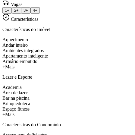
Vagas
1+
2+
3+
4+
Características
Características do Imóvel
Aquecimento
Andar inteiro
Ambientes integrados
Apartamento inteligente
Armário embutido
+Mais
Lazer e Esporte
Academia
Área de lazer
Bar na piscina
Brinquedoteca
Espaço fitness
+Mais
Características do Condomínio
Acesso para deficientes