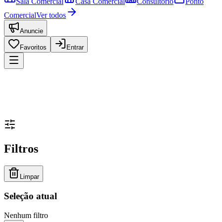
Sala Comercial
Casa Comercial
Consultório
Ponto
Comercial
Ver todos
Anuncie
Favoritos
Entrar
Filtros
Limpar
Seleção atual
Nenhum filtro