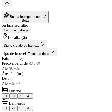
Busca Inteligente com IA
Beta
ou faça seu filtro
Comprar
Alugar
Localização
Digite cidade ou bairro...
Tipo de Imóvel
Todos os tipos
Faixa de Preço
Preço a partir de
Até
Área útil (m²)
De
Até
Quartos
1+
2+
3+
4+
Banheiros
1+
2+
3+
4+