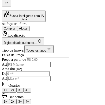
Busca Inteligente com IA
Beta
ou faça seu filtro
Comprar
Alugar
Localização
Digite cidade ou bairro...
Tipo de Imóvel
Todos os tipos
Faixa de Preço
Preço a partir de
Até
Área útil (m²)
De
Até
Quartos
1+
2+
3+
4+
Banheiros
1+
2+
3+
4+