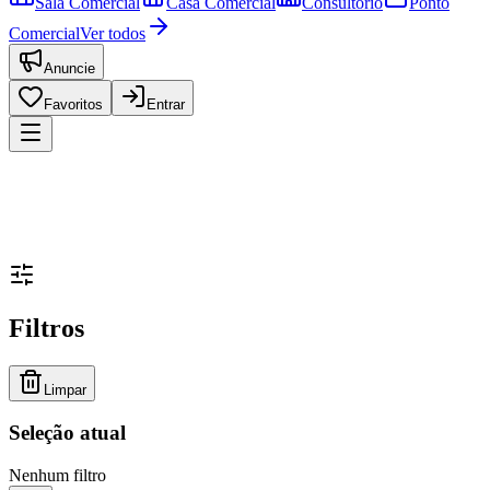
Sala Comercial
Casa Comercial
Consultório
Ponto
Comercial
Ver todos
Anuncie
Favoritos
Entrar
Filtros
Limpar
Seleção atual
Nenhum filtro