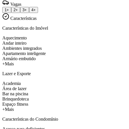
Vagas
1+
2+
3+
4+
Características
Características do Imóvel
Aquecimento
Andar inteiro
Ambientes integrados
Apartamento inteligente
Armário embutido
+Mais
Lazer e Esporte
Academia
Área de lazer
Bar na piscina
Brinquedoteca
Espaço fitness
+Mais
Características do Condomínio
Acesso para deficientes