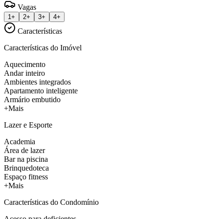
Vagas
1+
2+
3+
4+
Características
Características do Imóvel
Aquecimento
Andar inteiro
Ambientes integrados
Apartamento inteligente
Armário embutido
+Mais
Lazer e Esporte
Academia
Área de lazer
Bar na piscina
Brinquedoteca
Espaço fitness
+Mais
Características do Condomínio
Acesso para deficientes