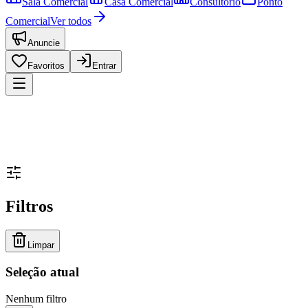
Sala Comercial
Casa Comercial
Consultório
Ponto
Comercial
Ver todos
Anuncie
Favoritos
Entrar
Filtros
Limpar
Seleção atual
Nenhum filtro