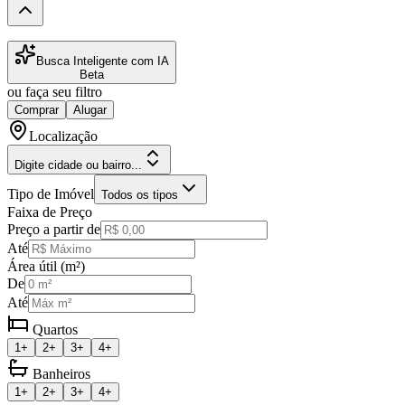
Busca Inteligente com IA
Beta
ou faça seu filtro
Comprar
Alugar
Localização
Digite cidade ou bairro...
Tipo de Imóvel
Todos os tipos
Faixa de Preço
Preço a partir de
Até
Área útil (m²)
De
Até
Quartos
1+
2+
3+
4+
Banheiros
1+
2+
3+
4+