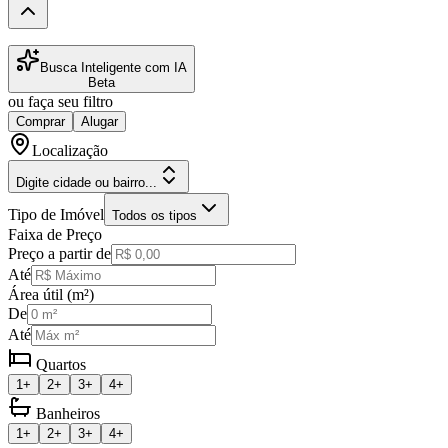
Busca Inteligente com IA
Beta
ou faça seu filtro
Comprar
Alugar
Localização
Digite cidade ou bairro...
Tipo de Imóvel
Todos os tipos
Faixa de Preço
Preço a partir de
Até
Área útil (m²)
De
Até
Quartos
1+
2+
3+
4+
Banheiros
1+
2+
3+
4+