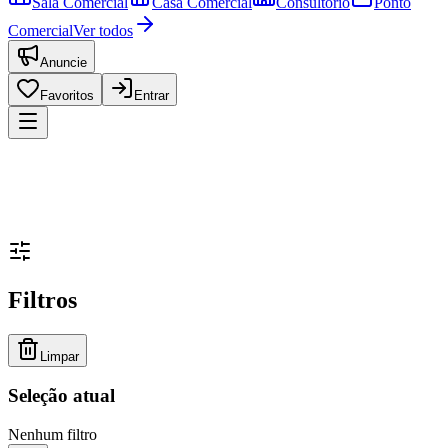
Sala Comercial
Casa Comercial
Consultório
Ponto
Comercial
Ver todos
Anuncie
Favoritos
Entrar
Filtros
Limpar
Seleção atual
Nenhum filtro