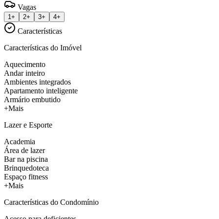
Vagas
1+
2+
3+
4+
Características
Características do Imóvel
Aquecimento
Andar inteiro
Ambientes integrados
Apartamento inteligente
Armário embutido
+Mais
Lazer e Esporte
Academia
Área de lazer
Bar na piscina
Brinquedoteca
Espaço fitness
+Mais
Características do Condomínio
Acesso para deficientes