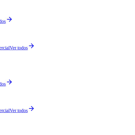
dos
rcial
Ver todos
dos
rcial
Ver todos