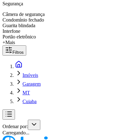
Segurança
Câmera de segurança
Condomínio fechado
Guarita blindada
Interfone
Portão eletrônico
+Mais
Filtros
Imóveis
Garagem
MT
Cuiaba
Ordenar por:
Carregando...