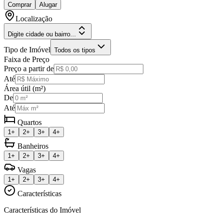
Comprar
Alugar
Localização
Digite cidade ou bairro...
Tipo de Imóvel
Todos os tipos
Faixa de Preço
Preço a partir de
Até
Área útil (m²)
De
Até
Quartos
1+
2+
3+
4+
Banheiros
1+
2+
3+
4+
Vagas
1+
2+
3+
4+
Características
Características do Imóvel