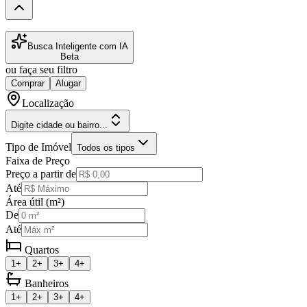
Busca Inteligente com IA
Beta
ou faça seu filtro
Comprar
Alugar
Localização
Digite cidade ou bairro...
Tipo de Imóvel
Todos os tipos
Faixa de Preço
Preço a partir de
Até
Área útil (m²)
De
Até
Quartos
1+
2+
3+
4+
Banheiros
1+
2+
3+
4+