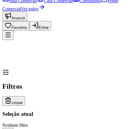
Sala Comercial
Casa Comercial
Consultório
Ponto
Comercial
Ver todos
Anuncie
Favoritos
Entrar
Filtros
Limpar
Seleção atual
Nenhum filtro