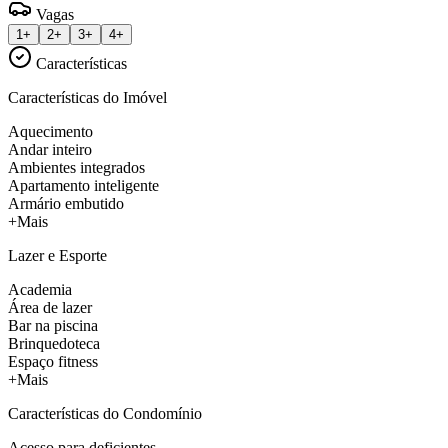
Vagas
1+
2+
3+
4+
Características
Características do Imóvel
Aquecimento
Andar inteiro
Ambientes integrados
Apartamento inteligente
Armário embutido
+Mais
Lazer e Esporte
Academia
Área de lazer
Bar na piscina
Brinquedoteca
Espaço fitness
+Mais
Características do Condomínio
Acesso para deficientes