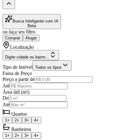
Busca Inteligente com IA
Beta
ou faça seu filtro
Comprar
Alugar
Localização
Digite cidade ou bairro...
Tipo de Imóvel
Todos os tipos
Faixa de Preço
Preço a partir de
Até
Área útil (m²)
De
Até
Quartos
1+
2+
3+
4+
Banheiros
1+
2+
3+
4+