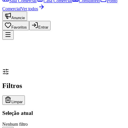
Sala Comercial
Casa Comercial
Consultório
Ponto
Comercial
Ver todos
Anuncie
Favoritos
Entrar
Filtros
Limpar
Seleção atual
Nenhum filtro