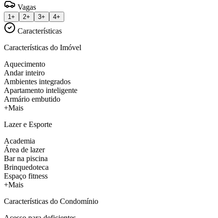
Vagas
1+
2+
3+
4+
Características
Características do Imóvel
Aquecimento
Andar inteiro
Ambientes integrados
Apartamento inteligente
Armário embutido
+Mais
Lazer e Esporte
Academia
Área de lazer
Bar na piscina
Brinquedoteca
Espaço fitness
+Mais
Características do Condomínio
Acesso para deficientes