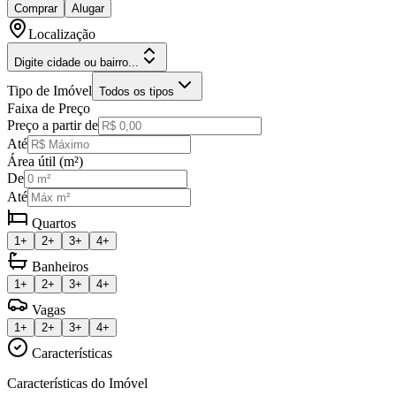
Comprar
Alugar
Localização
Digite cidade ou bairro...
Tipo de Imóvel
Todos os tipos
Faixa de Preço
Preço a partir de
Até
Área útil (m²)
De
Até
Quartos
1+
2+
3+
4+
Banheiros
1+
2+
3+
4+
Vagas
1+
2+
3+
4+
Características
Características do Imóvel