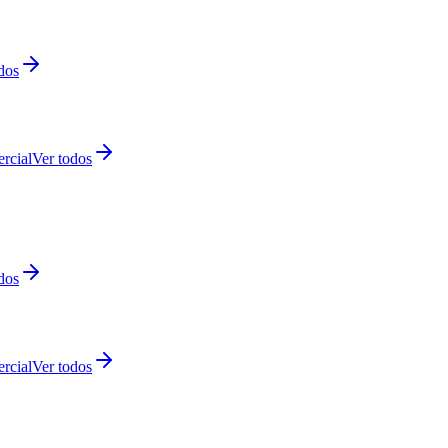
dos
rcial
Ver todos
dos
rcial
Ver todos