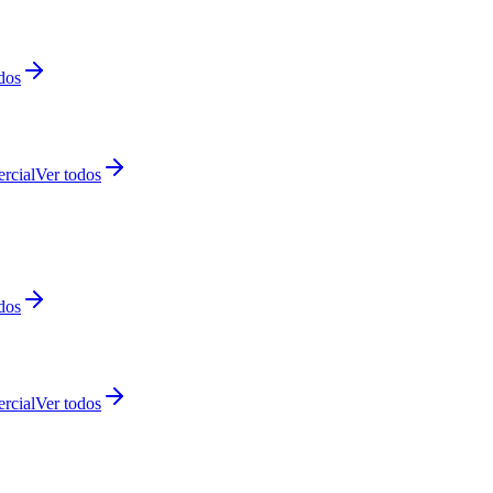
dos
rcial
Ver todos
dos
rcial
Ver todos