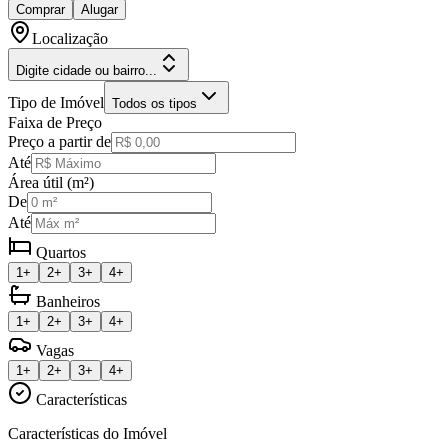
Comprar
Alugar
Localização
Digite cidade ou bairro...
Tipo de Imóvel
Todos os tipos
Faixa de Preço
Preço a partir de
Até
Área útil (m²)
De
Até
Quartos
1+
2+
3+
4+
Banheiros
1+
2+
3+
4+
Vagas
1+
2+
3+
4+
Características
Características do Imóvel