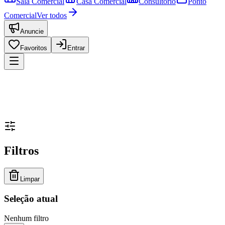
Sala Comercial
Casa Comercial
Consultório
Ponto
Comercial
Ver todos
Anuncie
Favoritos
Entrar
Filtros
Limpar
Seleção atual
Nenhum filtro