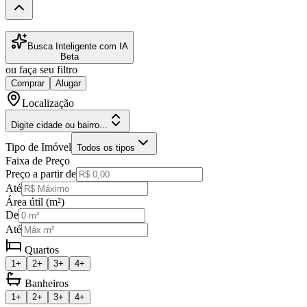
Busca Inteligente com IA
Beta
ou faça seu filtro
Comprar
Alugar
Localização
Digite cidade ou bairro...
Tipo de Imóvel
Todos os tipos
Faixa de Preço
Preço a partir de
Até
Área útil (m²)
De
Até
Quartos
1+
2+
3+
4+
Banheiros
1+
2+
3+
4+