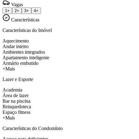
Vagas
1+
2+
3+
4+
Características
Características do Imóvel
Aquecimento
Andar inteiro
Ambientes integrados
Apartamento inteligente
Armário embutido
+Mais
Lazer e Esporte
Academia
Área de lazer
Bar na piscina
Brinquedoteca
Espaço fitness
+Mais
Características do Condomínio
Acesso para deficientes