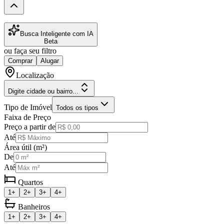
Busca Inteligente com IA
Beta
ou faça seu filtro
Comprar
Alugar
Localização
Digite cidade ou bairro...
Tipo de Imóvel
Todos os tipos
Faixa de Preço
Preço a partir de
Até
Área útil (m²)
De
Até
Quartos
1+
2+
3+
4+
Banheiros
1+
2+
3+
4+