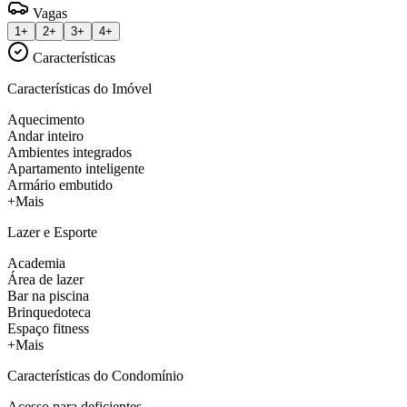
Vagas
1+
2+
3+
4+
Características
Características do Imóvel
Aquecimento
Andar inteiro
Ambientes integrados
Apartamento inteligente
Armário embutido
+Mais
Lazer e Esporte
Academia
Área de lazer
Bar na piscina
Brinquedoteca
Espaço fitness
+Mais
Características do Condomínio
Acesso para deficientes