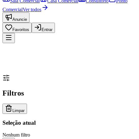
Sala Comercial
Casa Comercial
Consultório
Ponto
Comercial
Ver todos
Anuncie
Favoritos
Entrar
Filtros
Limpar
Seleção atual
Nenhum filtro