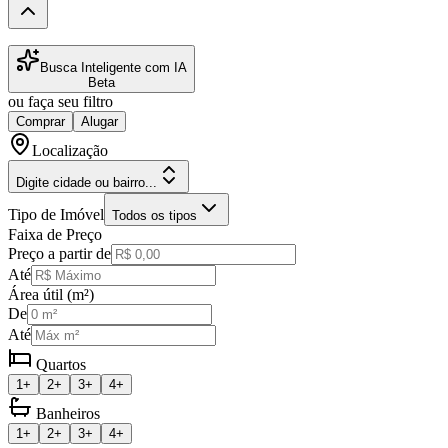
Busca Inteligente com IA
Beta
ou faça seu filtro
Comprar
Alugar
Localização
Digite cidade ou bairro...
Tipo de Imóvel
Todos os tipos
Faixa de Preço
Preço a partir de
Até
Área útil (m²)
De
Até
Quartos
1+
2+
3+
4+
Banheiros
1+
2+
3+
4+