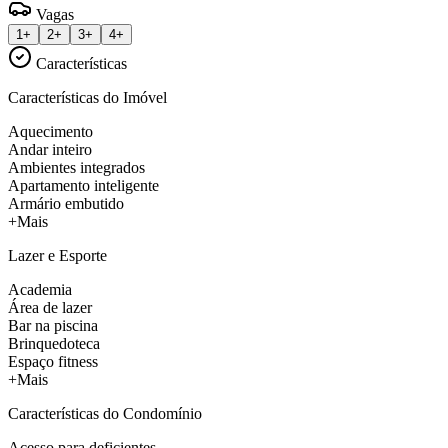
Vagas
1+
2+
3+
4+
Características
Características do Imóvel
Aquecimento
Andar inteiro
Ambientes integrados
Apartamento inteligente
Armário embutido
+Mais
Lazer e Esporte
Academia
Área de lazer
Bar na piscina
Brinquedoteca
Espaço fitness
+Mais
Características do Condomínio
Acesso para deficientes