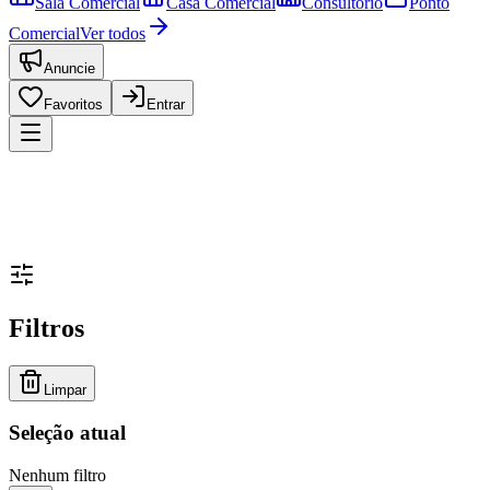
Sala Comercial
Casa Comercial
Consultório
Ponto
Comercial
Ver todos
Anuncie
Favoritos
Entrar
Filtros
Limpar
Seleção atual
Nenhum filtro