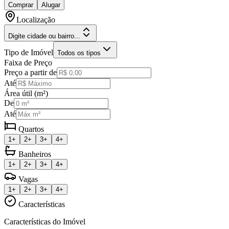
Comprar
Alugar
Localização
Digite cidade ou bairro...
Tipo de Imóvel
Todos os tipos
Faixa de Preço
Preço a partir de
Até
Área útil (m²)
De
Até
Quartos
1+
2+
3+
4+
Banheiros
1+
2+
3+
4+
Vagas
1+
2+
3+
4+
Características
Características do Imóvel