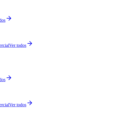
dos
rcial
Ver todos
dos
rcial
Ver todos