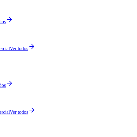
dos
rcial
Ver todos
dos
rcial
Ver todos