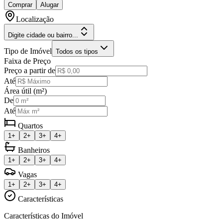
Comprar
Alugar
Localização
Digite cidade ou bairro...
Tipo de Imóvel
Todos os tipos
Faixa de Preço
Preço a partir de
Até
Área útil (m²)
De
Até
Quartos
1+
2+
3+
4+
Banheiros
1+
2+
3+
4+
Vagas
1+
2+
3+
4+
Características
Características do Imóvel