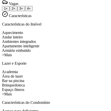
Vagas
1+
2+
3+
4+
Características
Características do Imóvel
Aquecimento
Andar inteiro
Ambientes integrados
Apartamento inteligente
Armário embutido
+Mais
Lazer e Esporte
Academia
Área de lazer
Bar na piscina
Brinquedoteca
Espaço fitness
+Mais
Características do Condomínio
Acesso para deficientes