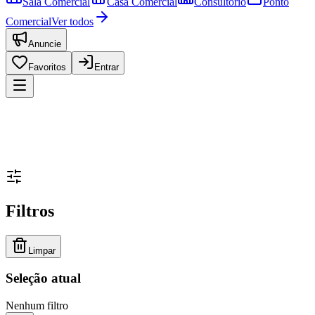
Sala Comercial
Casa Comercial
Consultório
Ponto
Comercial
Ver todos
Anuncie
Favoritos
Entrar
Filtros
Limpar
Seleção atual
Nenhum filtro