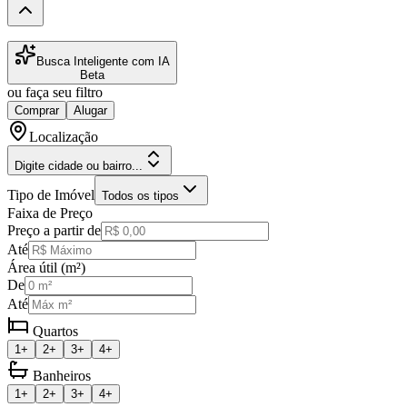
Busca Inteligente com IA
Beta
ou faça seu filtro
Comprar
Alugar
Localização
Digite cidade ou bairro...
Tipo de Imóvel
Todos os tipos
Faixa de Preço
Preço a partir de
Até
Área útil (m²)
De
Até
Quartos
1+
2+
3+
4+
Banheiros
1+
2+
3+
4+