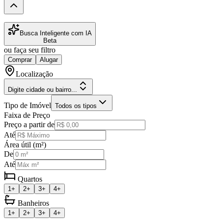
Busca Inteligente com IA
Beta
ou faça seu filtro
Comprar
Alugar
Localização
Digite cidade ou bairro...
Tipo de Imóvel
Todos os tipos
Faixa de Preço
Preço a partir de
Até
Área útil (m²)
De
Até
Quartos
1+
2+
3+
4+
Banheiros
1+
2+
3+
4+