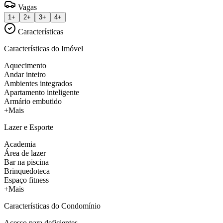
Vagas
1+
2+
3+
4+
Características
Características do Imóvel
Aquecimento
Andar inteiro
Ambientes integrados
Apartamento inteligente
Armário embutido
+Mais
Lazer e Esporte
Academia
Área de lazer
Bar na piscina
Brinquedoteca
Espaço fitness
+Mais
Características do Condomínio
Acesso para deficientes