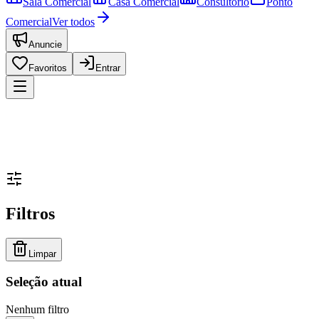
Sala Comercial
Casa Comercial
Consultório
Ponto
Comercial
Ver todos
Anuncie
Favoritos
Entrar
Filtros
Limpar
Seleção atual
Nenhum filtro