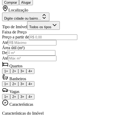
Comprar
Alugar
Localização
Digite cidade ou bairro...
Tipo de Imóvel
Todos os tipos
Faixa de Preço
Preço a partir de
Até
Área útil (m²)
De
Até
Quartos
1+
2+
3+
4+
Banheiros
1+
2+
3+
4+
Vagas
1+
2+
3+
4+
Características
Características do Imóvel