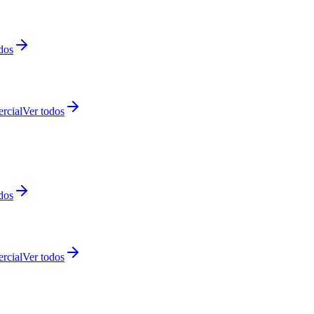
dos
rcial
Ver todos
dos
rcial
Ver todos