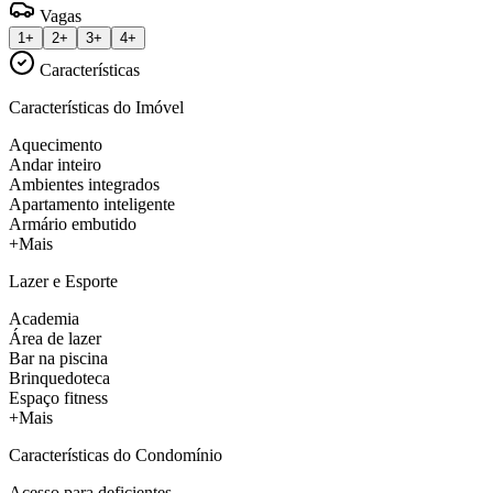
Vagas
1+
2+
3+
4+
Características
Características do Imóvel
Aquecimento
Andar inteiro
Ambientes integrados
Apartamento inteligente
Armário embutido
+Mais
Lazer e Esporte
Academia
Área de lazer
Bar na piscina
Brinquedoteca
Espaço fitness
+Mais
Características do Condomínio
Acesso para deficientes