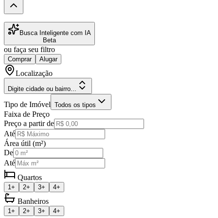
Busca Inteligente com IA
Beta
ou faça seu filtro
Comprar
Alugar
Localização
Digite cidade ou bairro...
Tipo de Imóvel
Todos os tipos
Faixa de Preço
Preço a partir de
Até
Área útil (m²)
De
Até
Quartos
1+
2+
3+
4+
Banheiros
1+
2+
3+
4+