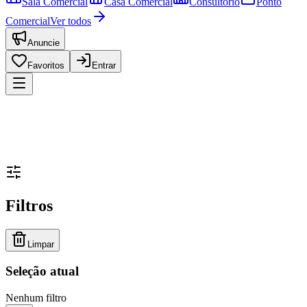
Sala Comercial
Casa Comercial
Consultório
Ponto
Comercial
Ver todos
Anuncie
Favoritos
Entrar
Filtros
Limpar
Seleção atual
Nenhum filtro