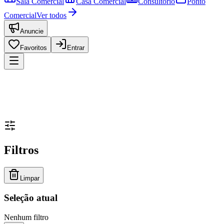
Sala Comercial
Casa Comercial
Consultório
Ponto
Comercial
Ver todos
Anuncie
Favoritos
Entrar
Filtros
Limpar
Seleção atual
Nenhum filtro