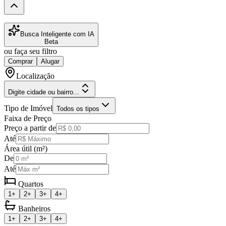
Busca Inteligente com IA
Beta
ou faça seu filtro
Comprar
Alugar
Localização
Digite cidade ou bairro...
Tipo de Imóvel
Todos os tipos
Faixa de Preço
Preço a partir de
Até
Área útil (m²)
De
Até
Quartos
1+
2+
3+
4+
Banheiros
1+
2+
3+
4+