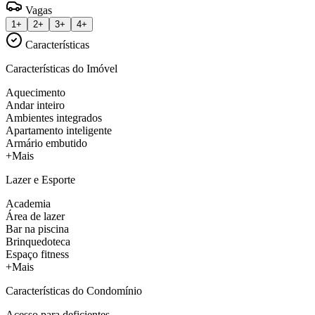
Vagas
1+
2+
3+
4+
Características
Características do Imóvel
Aquecimento
Andar inteiro
Ambientes integrados
Apartamento inteligente
Armário embutido
+Mais
Lazer e Esporte
Academia
Área de lazer
Bar na piscina
Brinquedoteca
Espaço fitness
+Mais
Características do Condomínio
Acesso para deficientes