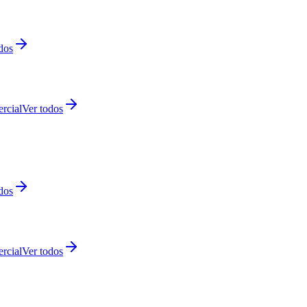
dos
rcial
Ver todos
dos
rcial
Ver todos