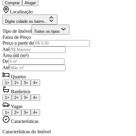
Comprar
Alugar
Localização
Digite cidade ou bairro...
Tipo de Imóvel
Todos os tipos
Faixa de Preço
Preço a partir de
Até
Área útil (m²)
De
Até
Quartos
1+
2+
3+
4+
Banheiros
1+
2+
3+
4+
Vagas
1+
2+
3+
4+
Características
Características do Imóvel