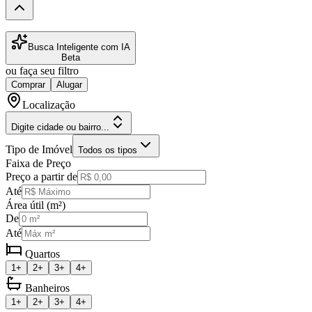
Busca Inteligente com IA
Beta
ou faça seu filtro
Comprar
Alugar
Localização
Digite cidade ou bairro...
Tipo de Imóvel
Todos os tipos
Faixa de Preço
Preço a partir de
Até
Área útil (m²)
De
Até
Quartos
1+
2+
3+
4+
Banheiros
1+
2+
3+
4+