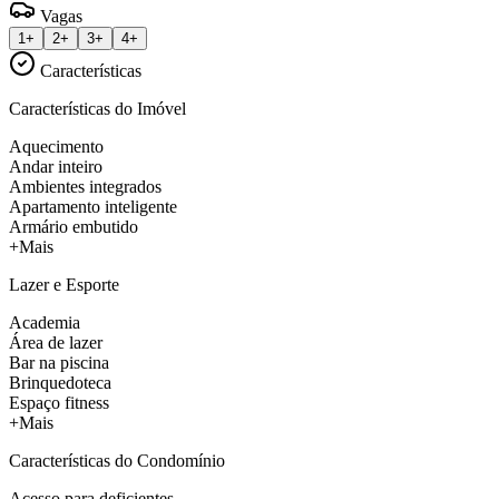
Vagas
1+
2+
3+
4+
Características
Características do Imóvel
Aquecimento
Andar inteiro
Ambientes integrados
Apartamento inteligente
Armário embutido
+Mais
Lazer e Esporte
Academia
Área de lazer
Bar na piscina
Brinquedoteca
Espaço fitness
+Mais
Características do Condomínio
Acesso para deficientes