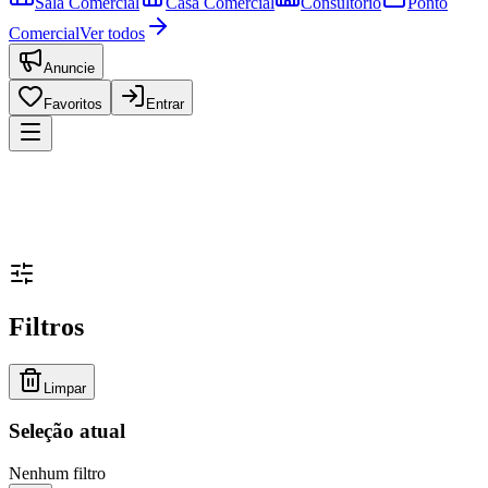
Sala Comercial
Casa Comercial
Consultório
Ponto
Comercial
Ver todos
Anuncie
Favoritos
Entrar
Filtros
Limpar
Seleção atual
Nenhum filtro