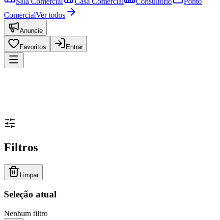
Sala Comercial
Casa Comercial
Consultório
Ponto
Comercial
Ver todos
Anuncie
Favoritos
Entrar
Filtros
Limpar
Seleção atual
Nenhum filtro