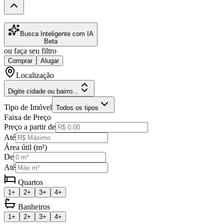
Busca Inteligente com IA
Beta
ou faça seu filtro
Comprar
Alugar
Localização
Digite cidade ou bairro...
Tipo de Imóvel
Todos os tipos
Faixa de Preço
Preço a partir de
Até
Área útil (m²)
De
Até
Quartos
1+
2+
3+
4+
Banheiros
1+
2+
3+
4+