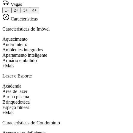
Vagas
1+
2+
3+
4+
Características
Características do Imóvel
Aquecimento
Andar inteiro
Ambientes integrados
Apartamento inteligente
Armário embutido
+Mais
Lazer e Esporte
Academia
Área de lazer
Bar na piscina
Brinquedoteca
Espaço fitness
+Mais
Características do Condomínio
Acesso para deficientes