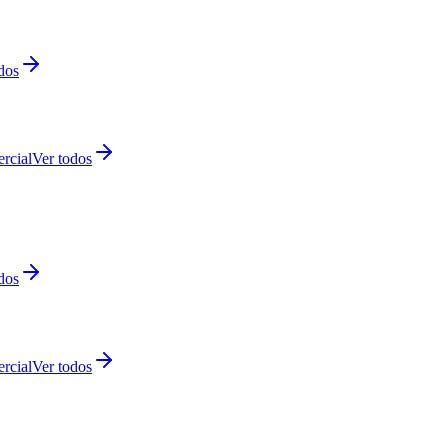
dos
rcial
Ver todos
dos
rcial
Ver todos