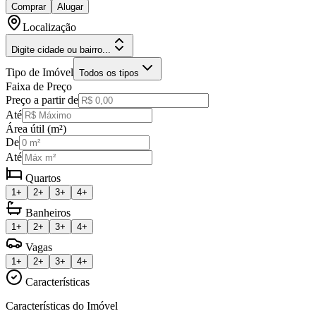
Comprar
Alugar
Localização
Digite cidade ou bairro...
Tipo de Imóvel
Todos os tipos
Faixa de Preço
Preço a partir de
Até
Área útil (m²)
De
Até
Quartos
1+
2+
3+
4+
Banheiros
1+
2+
3+
4+
Vagas
1+
2+
3+
4+
Características
Características do Imóvel