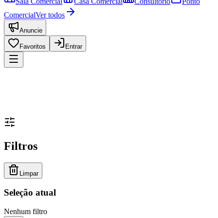
Sala Comercial
Casa Comercial
Consultório
Ponto
Comercial
Ver todos
Anuncie
Favoritos
Entrar
Filtros
Limpar
Seleção atual
Nenhum filtro