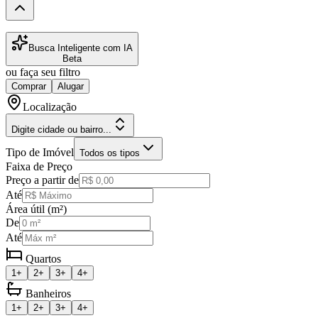
Busca Inteligente com IA
Beta
ou faça seu filtro
Comprar
Alugar
Localização
Digite cidade ou bairro...
Tipo de Imóvel
Todos os tipos
Faixa de Preço
Preço a partir de
Até
Área útil (m²)
De
Até
Quartos
1+
2+
3+
4+
Banheiros
1+
2+
3+
4+