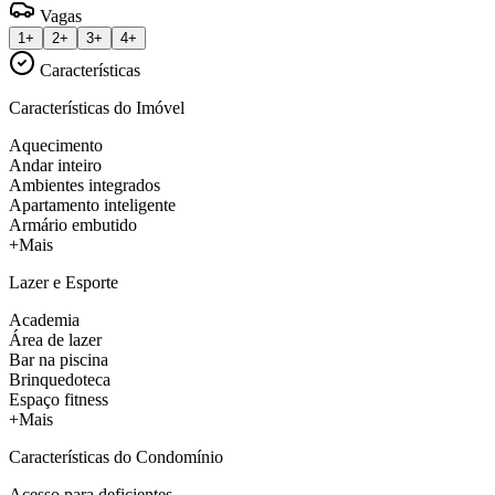
Vagas
1+
2+
3+
4+
Características
Características do Imóvel
Aquecimento
Andar inteiro
Ambientes integrados
Apartamento inteligente
Armário embutido
+Mais
Lazer e Esporte
Academia
Área de lazer
Bar na piscina
Brinquedoteca
Espaço fitness
+Mais
Características do Condomínio
Acesso para deficientes