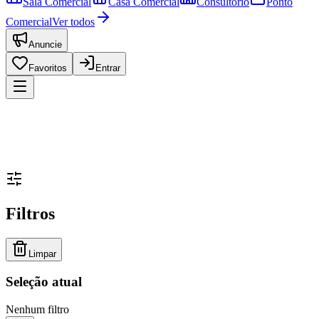
Sala Comercial
Casa Comercial
Consultório
Ponto
Comercial
Ver todos
Anuncie
Favoritos
Entrar
Filtros
Limpar
Seleção atual
Nenhum filtro