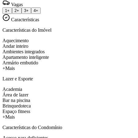
Vagas
1+
2+
3+
4+
Características
Características do Imóvel
Aquecimento
Andar inteiro
Ambientes integrados
Apartamento inteligente
Armário embutido
+Mais
Lazer e Esporte
Academia
Área de lazer
Bar na piscina
Brinquedoteca
Espaço fitness
+Mais
Características do Condomínio
Acesso para deficientes