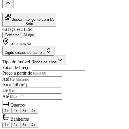
Busca Inteligente com IA
Beta
ou faça seu filtro
Comprar
Alugar
Localização
Digite cidade ou bairro...
Tipo de Imóvel
Todos os tipos
Faixa de Preço
Preço a partir de
Até
Área útil (m²)
De
Até
Quartos
1+
2+
3+
4+
Banheiros
1+
2+
3+
4+