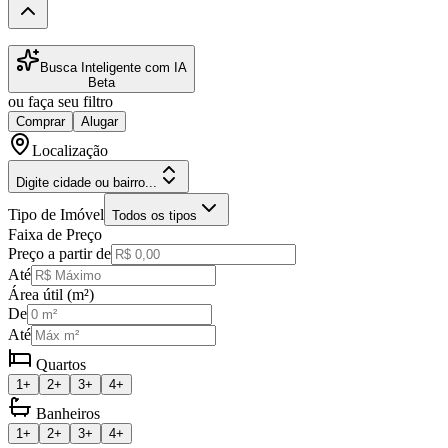
Busca Inteligente com IA
Beta
ou faça seu filtro
Comprar
Alugar
Localização
Digite cidade ou bairro...
Tipo de Imóvel
Todos os tipos
Faixa de Preço
Preço a partir de
Até
Área útil (m²)
De
Até
Quartos
1+
2+
3+
4+
Banheiros
1+
2+
3+
4+