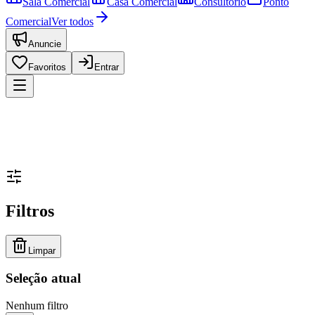
Sala Comercial
Casa Comercial
Consultório
Ponto
Comercial
Ver todos
Anuncie
Favoritos
Entrar
Filtros
Limpar
Seleção atual
Nenhum filtro