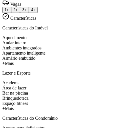
Vagas
1+
2+
3+
4+
Características
Características do Imóvel
Aquecimento
Andar inteiro
Ambientes integrados
Apartamento inteligente
Armário embutido
+Mais
Lazer e Esporte
Academia
Área de lazer
Bar na piscina
Brinquedoteca
Espaço fitness
+Mais
Características do Condomínio
Acesso para deficientes