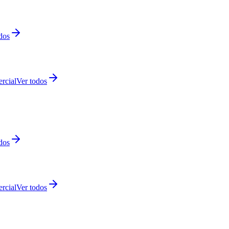
dos
rcial
Ver todos
dos
rcial
Ver todos