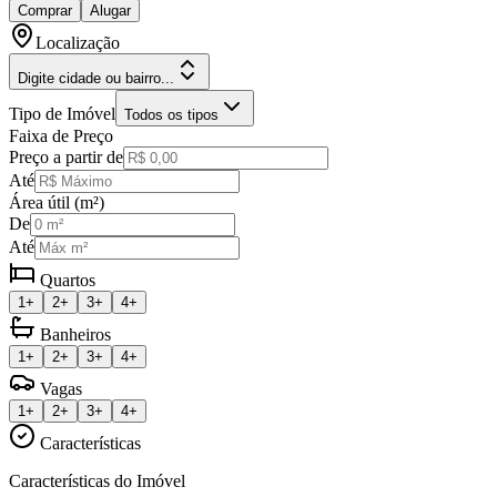
Comprar
Alugar
Localização
Digite cidade ou bairro...
Tipo de Imóvel
Todos os tipos
Faixa de Preço
Preço a partir de
Até
Área útil (m²)
De
Até
Quartos
1+
2+
3+
4+
Banheiros
1+
2+
3+
4+
Vagas
1+
2+
3+
4+
Características
Características do Imóvel