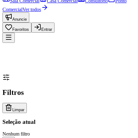
Sala Comercial
Casa Comercial
Consultório
Ponto
Comercial
Ver todos
Anuncie
Favoritos
Entrar
Filtros
Limpar
Seleção atual
Nenhum filtro