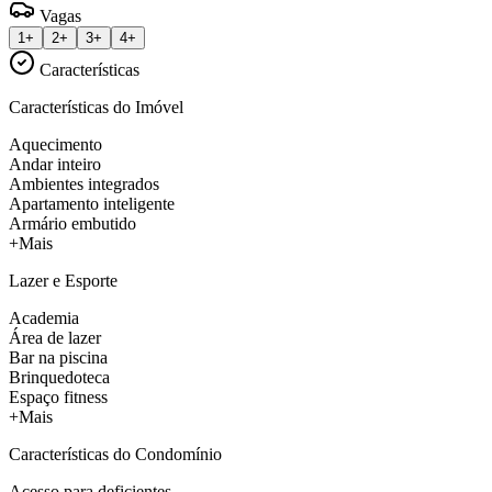
Vagas
1+
2+
3+
4+
Características
Características do Imóvel
Aquecimento
Andar inteiro
Ambientes integrados
Apartamento inteligente
Armário embutido
+Mais
Lazer e Esporte
Academia
Área de lazer
Bar na piscina
Brinquedoteca
Espaço fitness
+Mais
Características do Condomínio
Acesso para deficientes