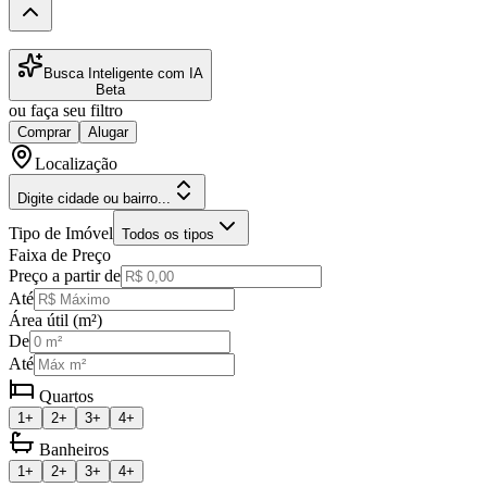
Busca Inteligente com IA
Beta
ou faça seu filtro
Comprar
Alugar
Localização
Digite cidade ou bairro...
Tipo de Imóvel
Todos os tipos
Faixa de Preço
Preço a partir de
Até
Área útil (m²)
De
Até
Quartos
1+
2+
3+
4+
Banheiros
1+
2+
3+
4+