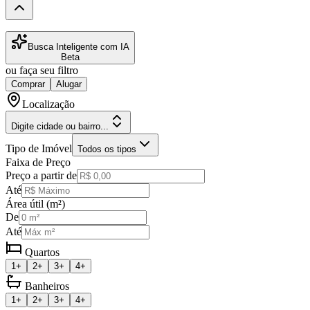
Busca Inteligente com IA
Beta
ou faça seu filtro
Comprar
Alugar
Localização
Digite cidade ou bairro...
Tipo de Imóvel
Todos os tipos
Faixa de Preço
Preço a partir de
Até
Área útil (m²)
De
Até
Quartos
1+
2+
3+
4+
Banheiros
1+
2+
3+
4+