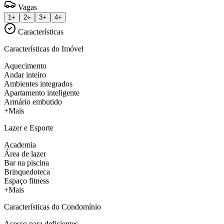
Vagas
1+
2+
3+
4+
Características
Características do Imóvel
Aquecimento
Andar inteiro
Ambientes integrados
Apartamento inteligente
Armário embutido
+Mais
Lazer e Esporte
Academia
Área de lazer
Bar na piscina
Brinquedoteca
Espaço fitness
+Mais
Características do Condomínio
Acesso para deficientes