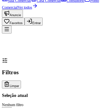
Sala Comercial
Casa Comercial
Consultório
Ponto
Comercial
Ver todos
Anuncie
Favoritos
Entrar
Filtros
Limpar
Seleção atual
Nenhum filtro