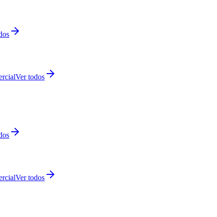
dos
rcial
Ver todos
dos
rcial
Ver todos