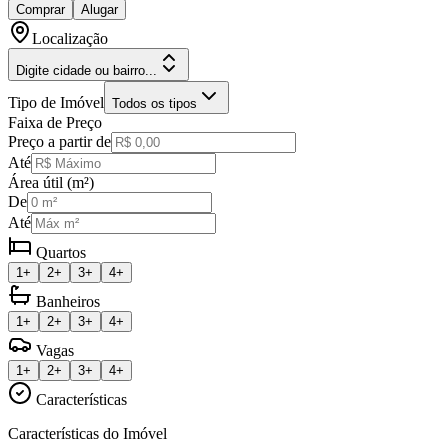
Comprar
Alugar
Localização
Digite cidade ou bairro...
Tipo de Imóvel
Todos os tipos
Faixa de Preço
Preço a partir de
Até
Área útil (m²)
De
Até
Quartos
1+
2+
3+
4+
Banheiros
1+
2+
3+
4+
Vagas
1+
2+
3+
4+
Características
Características do Imóvel