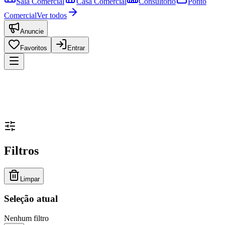
Sala Comercial
Casa Comercial
Consultório
Ponto
Comercial
Ver todos
Anuncie
Favoritos
Entrar
Filtros
Limpar
Seleção atual
Nenhum filtro