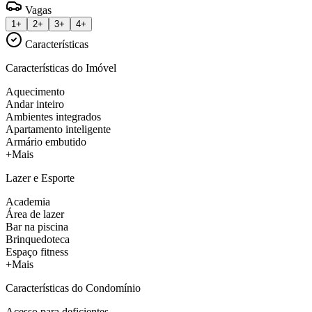
Vagas
1+
2+
3+
4+
Características
Características do Imóvel
Aquecimento
Andar inteiro
Ambientes integrados
Apartamento inteligente
Armário embutido
+Mais
Lazer e Esporte
Academia
Área de lazer
Bar na piscina
Brinquedoteca
Espaço fitness
+Mais
Características do Condomínio
Acesso para deficientes