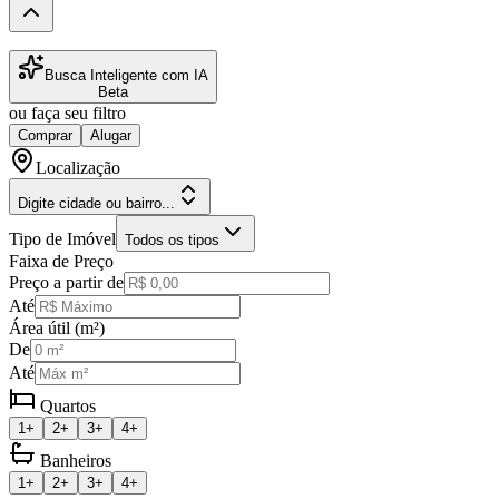
Busca Inteligente com IA
Beta
ou faça seu filtro
Comprar
Alugar
Localização
Digite cidade ou bairro...
Tipo de Imóvel
Todos os tipos
Faixa de Preço
Preço a partir de
Até
Área útil (m²)
De
Até
Quartos
1+
2+
3+
4+
Banheiros
1+
2+
3+
4+