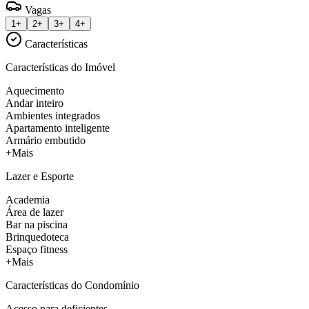
Vagas
1+
2+
3+
4+
Características
Características do Imóvel
Aquecimento
Andar inteiro
Ambientes integrados
Apartamento inteligente
Armário embutido
+Mais
Lazer e Esporte
Academia
Área de lazer
Bar na piscina
Brinquedoteca
Espaço fitness
+Mais
Características do Condomínio
Acesso para deficientes