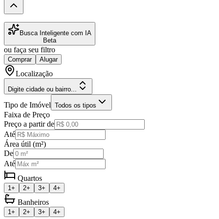
Busca Inteligente com IA
Beta
ou faça seu filtro
Comprar
Alugar
Localização
Digite cidade ou bairro...
Tipo de Imóvel
Todos os tipos
Faixa de Preço
Preço a partir de
Até
Área útil (m²)
De
Até
Quartos
1+
2+
3+
4+
Banheiros
1+
2+
3+
4+