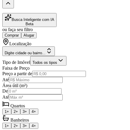
Busca Inteligente com IA
Beta
ou faça seu filtro
Comprar
Alugar
Localização
Digite cidade ou bairro...
Tipo de Imóvel
Todos os tipos
Faixa de Preço
Preço a partir de
Até
Área útil (m²)
De
Até
Quartos
1+
2+
3+
4+
Banheiros
1+
2+
3+
4+