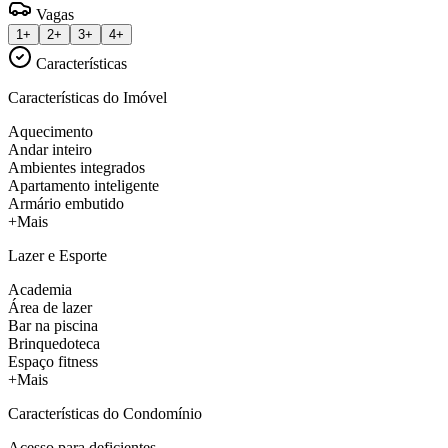
Vagas
1+
2+
3+
4+
Características
Características do Imóvel
Aquecimento
Andar inteiro
Ambientes integrados
Apartamento inteligente
Armário embutido
+Mais
Lazer e Esporte
Academia
Área de lazer
Bar na piscina
Brinquedoteca
Espaço fitness
+Mais
Características do Condomínio
Acesso para deficientes