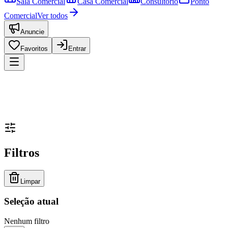
Sala Comercial
Casa Comercial
Consultório
Ponto
Comercial
Ver todos
Anuncie
Favoritos
Entrar
Filtros
Limpar
Seleção atual
Nenhum filtro