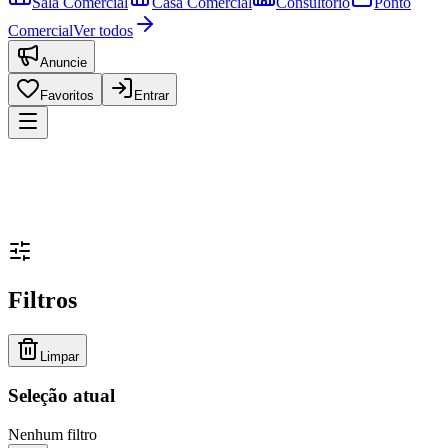
Sala Comercial
Casa Comercial
Consultório
Ponto
Comercial
Ver todos
Anuncie
Favoritos
Entrar
Filtros
Limpar
Seleção atual
Nenhum filtro