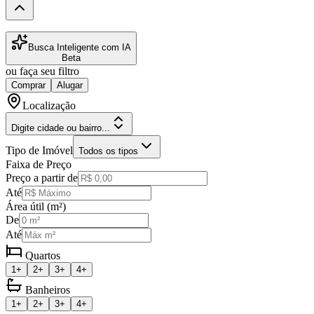
Busca Inteligente com IA
Beta
ou faça seu filtro
Comprar
Alugar
Localização
Digite cidade ou bairro...
Tipo de Imóvel
Todos os tipos
Faixa de Preço
Preço a partir de
Até
Área útil (m²)
De
Até
Quartos
1+
2+
3+
4+
Banheiros
1+
2+
3+
4+