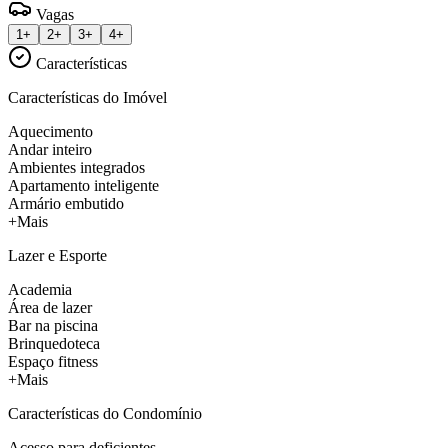
Vagas
1+
2+
3+
4+
Características
Características do Imóvel
Aquecimento
Andar inteiro
Ambientes integrados
Apartamento inteligente
Armário embutido
+Mais
Lazer e Esporte
Academia
Área de lazer
Bar na piscina
Brinquedoteca
Espaço fitness
+Mais
Características do Condomínio
Acesso para deficientes