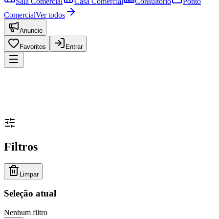
Sala Comercial
Casa Comercial
Consultório
Ponto
Comercial
Ver todos
Anuncie
Favoritos
Entrar
Filtros
Limpar
Seleção atual
Nenhum filtro