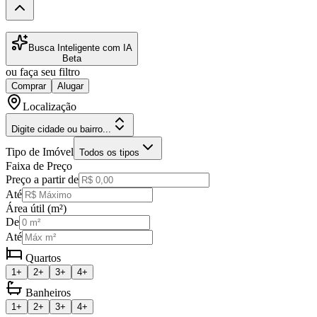
Busca Inteligente com IA
Beta
ou faça seu filtro
Comprar
Alugar
Localização
Digite cidade ou bairro...
Tipo de Imóvel
Todos os tipos
Faixa de Preço
Preço a partir de
Até
Área útil (m²)
De
Até
Quartos
1+
2+
3+
4+
Banheiros
1+
2+
3+
4+