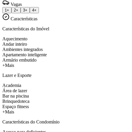
Vagas
1+
2+
3+
4+
Características
Características do Imóvel
Aquecimento
Andar inteiro
Ambientes integrados
Apartamento inteligente
Armário embutido
+Mais
Lazer e Esporte
Academia
Área de lazer
Bar na piscina
Brinquedoteca
Espaço fitness
+Mais
Características do Condomínio
Acesso para deficientes