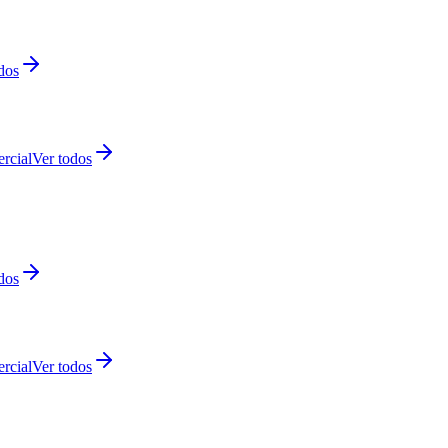
dos
rcial
Ver todos
dos
rcial
Ver todos