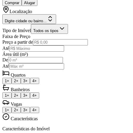
Comprar
Alugar
Localização
Digite cidade ou bairro...
Tipo de Imóvel
Todos os tipos
Faixa de Preço
Preço a partir de
Até
Área útil (m²)
De
Até
Quartos
1+
2+
3+
4+
Banheiros
1+
2+
3+
4+
Vagas
1+
2+
3+
4+
Características
Características do Imóvel