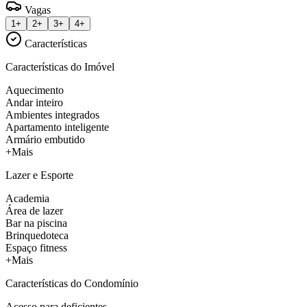
Vagas
1+
2+
3+
4+
Características
Características do Imóvel
Aquecimento
Andar inteiro
Ambientes integrados
Apartamento inteligente
Armário embutido
+Mais
Lazer e Esporte
Academia
Área de lazer
Bar na piscina
Brinquedoteca
Espaço fitness
+Mais
Características do Condomínio
Acesso para deficientes