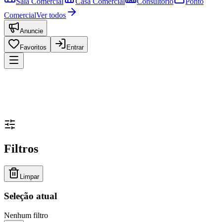
Sala Comercial
Casa Comercial
Consultório
Ponto
Comercial
Ver todos
Anuncie
Favoritos
Entrar
Filtros
Limpar
Seleção atual
Nenhum filtro