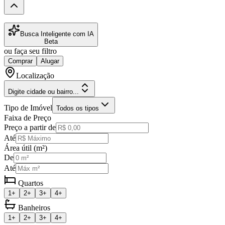
Busca Inteligente com IA
Beta
ou faça seu filtro
Comprar
Alugar
Localização
Digite cidade ou bairro...
Tipo de Imóvel
Todos os tipos
Faixa de Preço
Preço a partir de
Até
Área útil (m²)
De
Até
Quartos
1+
2+
3+
4+
Banheiros
1+
2+
3+
4+